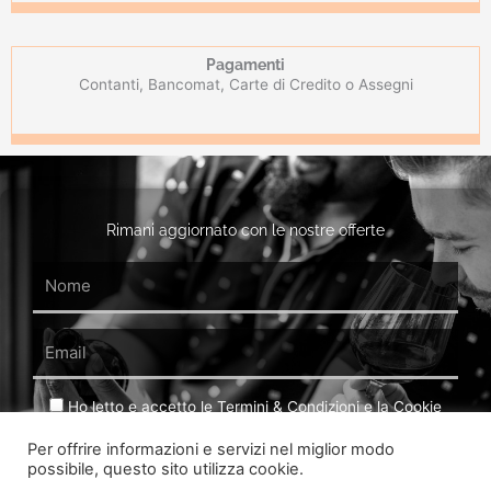
Pagamenti
Contanti, Bancomat, Carte di Credito o Assegni
Rimani aggiornato con le nostre offerte
Name
Email
GDPR
Ho letto e accetto le Termini & Condizioni e la Cookie
Policy del sito. Ho preso visione dell' Articolo 13 del GDPR.
Per offrire informazioni e servizi nel miglior modo
possibile, questo sito utilizza cookie.
INVIAMI OFFERTE & PROMOZIONI