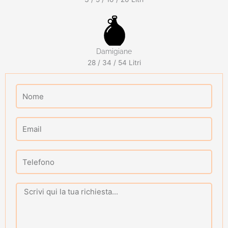
Damigiane
28 / 34 / 54 Litri
Nome
Email
Telefono
Message