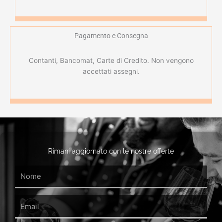
Pagamento e Consegna
Contanti, Bancomat, Carte di Credito. Non vengono
accettati assegni.
Rimani aggiornato con le nostre offerte
Name
Email