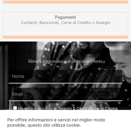
Pagamenti
Contanti, Bancomat, Carte di Credito o Assegni
Rimani aggiornato con le nostre offerte
Name
Email
GDPR
Ho letto e accetto le Termini & Condizioni e la Cookie
Policy del sito. Ho preso visione dell' Articolo 13 del GDPR.
Per offrire informazioni e servizi nel miglior modo
possibile, questo sito utilizza cookie.
INVIAMI OFFERTE & PROMOZIONI