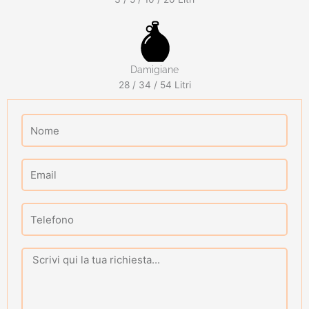
Damigiane
28 / 34 / 54 Litri
Nome
Email
Telefono
Message